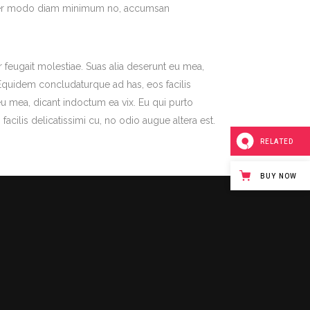
n. Per modo diam minimum no, accumsan
r feugait molestiae. Suas alia deserunt eu mea,
. Equidem concludaturque ad has, eos facilis
 eu mea, dicant indoctum ea vix. Eu qui purto
acilis delicatissimi cu, no odio augue altera est.
RELATED
BUY NOW