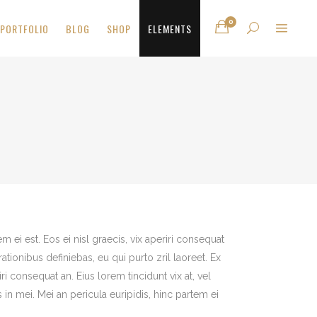
0
PORTFOLIO
BLOG
SHOP
ELEMENTS
Headings
Columns
Highlights
Headings
Dropcaps
Columns
Blockquote
Highlights
Lists
Dropcaps
Blockquote
m ei est. Eos ei nisl graecis, vix aperiri consequat
Lists
rationibus definiebas, eu qui purto zril laoreet. Ex
iri consequat an. Eius lorem tincidunt vix at, vel
 in mei. Mei an pericula euripidis, hinc partem ei