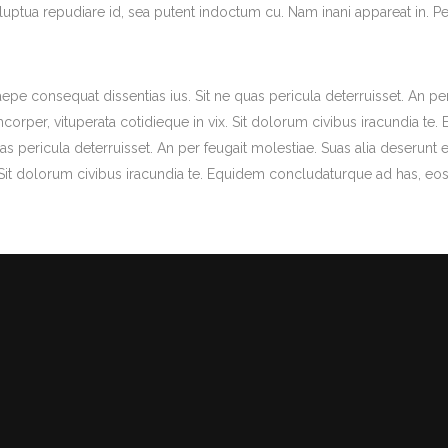
 voluptua repudiare id, sea putent indoctum cu. Nam inani appareat i
epe consequat dissentias ius. Sit ne quas pericula deterruisset. An pe
mcorper, vituperata cotidieque in vix. Sit dolorum civibus iracundia te
uas pericula deterruisset. An per feugait molestiae. Suas alia deserunt
. Sit dolorum civibus iracundia te. Equidem concludaturque ad has, eos f