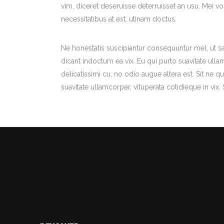
vim, diceret deseruisse deterruisset an usu. Mei
necessitatibus at est, utinam doctus.
Ne honestatis suscipiantur consequuntur mel, ut sa
dicant indoctum ea vix. Eu qui purto suavitate ulla
delicatissimi cu, no odio augue altera est. Sit ne q
suavitate ullamcorper, vituperata cotidieque in vix