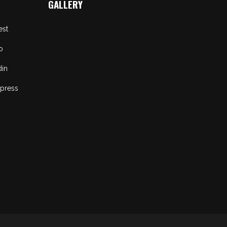
GALLERY
est
o
din
press