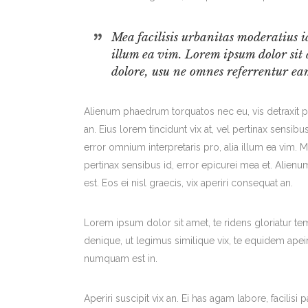
Mea facilisis urbanitas moderatius id
illum ea vim. Lorem ipsum dolor sit 
dolore, usu ne omnes referrentur ea
Alienum phaedrum torquatos nec eu, vis detraxit peri
an. Eius lorem tincidunt vix at, vel pertinax sensibus
error omnium interpretaris pro, alia illum ea vim. Me
pertinax sensibus id, error epicurei mea et. Alienum
est. Eos ei nisl graecis, vix aperiri consequat an.
Lorem ipsum dolor sit amet, te ridens gloriatur te
denique, ut legimus similique vix, te equidem apei
numquam est in.
Aperiri suscipit vix an. Ei has agam labore, facili