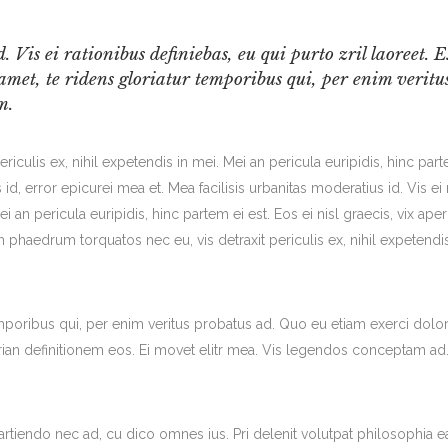
. Vis ei rationibus definiebas, eu qui purto zril laoreet.
amet, te ridens gloriatur temporibus qui, per enim veritu
m.
culis ex, nihil expetendis in mei. Mei an pericula euripidis, hinc parte
 id, error epicurei mea et. Mea facilisis urbanitas moderatius id. Vis ei 
i an pericula euripidis, hinc partem ei est. Eos ei nisl graecis, vix aper
 phaedrum torquatos nec eu, vis detraxit periculis ex, nihil expetendis
mporibus qui, per enim veritus probatus ad. Quo eu etiam exerci dolo
rian definitionem eos. Ei movet elitr mea. Vis legendos conceptam ad. 
si partiendo nec ad, cu dico omnes ius. Pri delenit volutpat philosophia