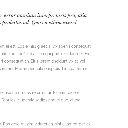
 Ex error omnium interpretaris pro, alia
s probatus ad. Quo eu etiam exerci
m ei est. Eos ei nisl graecis, vix aperiri consequat
rationibus definiebas, eu qui purto zril laoreet. Ex
iri consequat an. Eius lorem tincidunt vix at, vel
 in mei. Mei an pericula euripidis, hinc partem ei
re, usu ne omnes referrentur. Ex eam diceret
Fabulas vituperata sadipscing ei quo, altera
 ea. Eos odio mazim viderer an, sint ullamcorper ex