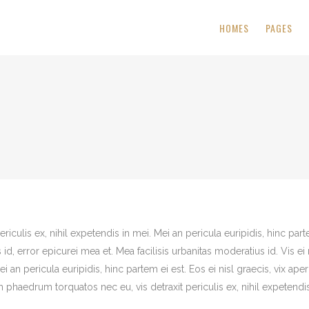
HOMES
PAGES
roduct
 Text
My Account
Pricing Tables
duct
on
Cart
Progress Bars
le Product
Checkout
Counters
roduct
 Text
My Account
Pricing Tables
oduct
s
Pie Charts
duct
on
Cart
Progress Bars
oduct
Process
le Product
Checkout
Counters
oduct
ery
Message Boxes
oduct
s
Pie Charts
ery Wide
Countdown
oduct
Process
culis ex, nihil expetendis in mei. Mei an pericula euripidis, hinc parte
ext
oduct
ery
Message Boxes
 id, error epicurei mea et. Mea facilisis urbanitas moderatius id. Vis ei 
i an pericula euripidis, hinc partem ei est. Eos ei nisl graecis, vix aper
ery Wide
Countdown
 phaedrum torquatos nec eu, vis detraxit periculis ex, nihil expetendis
ext