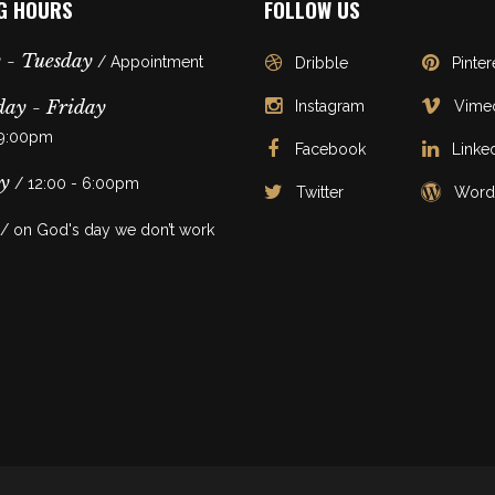
G HOURS
FOLLOW US
 - Tuesday
/ Appointment
Dribble
Pinter
ay - Friday
Instagram
Vime
 9:00pm
Facebook
Linke
y
/ 12:00 - 6:00pm
Twitter
Word
/ on God's day we don’t work