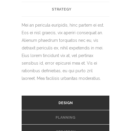
STRATEGY
Mei an pericula euripidis, hinc partem ei est.
Eos ei nisl graecis, vix aperiri consequat an.
Alienum phaedrum torquatos nec eu, vis
detraxit periculis ex, nihil expetendis in mei.
Eius lorem tincidunt vix at, vel pertinax
sensibus id, error epicurei mea et. Vis ei
rationibus definiebas, eu qui purto zril
laoreet. Mea facilisis urbanitas moderatius.
DESIGN
PLANNING