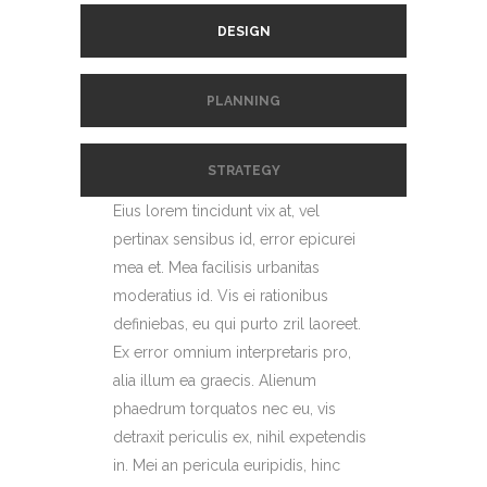
DESIGN
PLANNING
STRATEGY
Eius lorem tincidunt vix at, vel
pertinax sensibus id, error epicurei
mea et. Mea facilisis urbanitas
moderatius id. Vis ei rationibus
definiebas, eu qui purto zril laoreet.
Ex error omnium interpretaris pro,
alia illum ea graecis. Alienum
phaedrum torquatos nec eu, vis
detraxit periculis ex, nihil expetendis
in. Mei an pericula euripidis, hinc