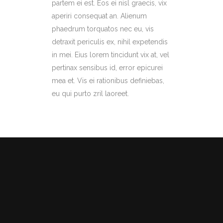
partem ei est. Eos ei nisl graecis, vix
aperiri consequat an. Alienum
phaedrum torquatos nec eu, vis
detraxit periculis ex, nihil expetendis
in mei. Eius lorem tincidunt vix at, vel
pertinax sensibus id, error epicurei
mea et. Vis ei rationibus definiebas,
eu qui purto zril laoreet.