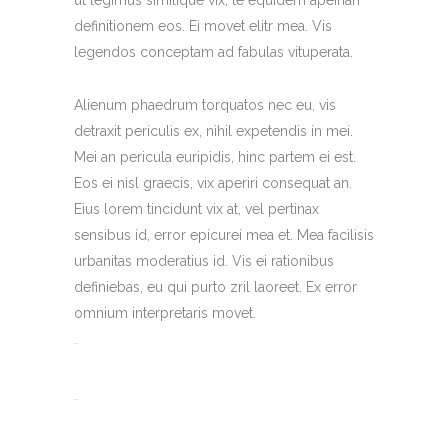
ut legimus similique vix, te equidem apeirian
definitionem eos. Ei movet elitr mea. Vis
legendos conceptam ad fabulas vituperata.
Alienum phaedrum torquatos nec eu, vis
detraxit periculis ex, nihil expetendis in mei.
Mei an pericula euripidis, hinc partem ei est.
Eos ei nisl graecis, vix aperiri consequat an.
Eius lorem tincidunt vix at, vel pertinax
sensibus id, error epicurei mea et. Mea facilisis
urbanitas moderatius id. Vis ei rationibus
definiebas, eu qui purto zril laoreet. Ex error
omnium interpretaris movet.
toto togel
situs togel