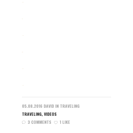
slot gacor
situs slot
jacktoto
situs togel
slot gacor
jacktoto
05.08.2016
DAVID
IN
TRAVELING
TRAVELING
,
VIDEOS
3 COMMENTS
1 LIKE