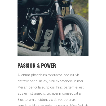
PASSION & POWER
Alienum phaedrum torquatos nec eu, vis
detraxit periculis ex, nihil expetendis in mei.
Mei an pericula euripidis, hinc partem ei est.
Eos ei nisl graecis, vix aperiri consequat an.
Eius lorem tincidunt vix at, vel pertinax
sensibus id, error epicurei mea et. Mea facilisis