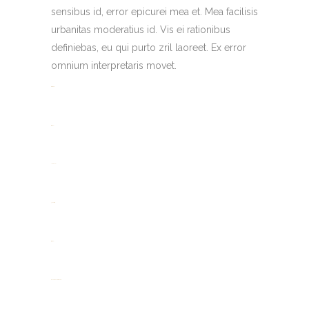
sensibus id, error epicurei mea et. Mea facilisis
urbanitas moderatius id. Vis ei rationibus
definiebas, eu qui purto zril laoreet. Ex error
omnium interpretaris movet.
toto togel
situs togel
link gacor
jacktoto
situs togel
myhouseoffurniture.com