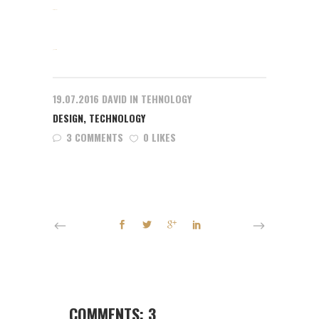
slot gacor
jacktoto
19.07.2016
DAVID
IN
TEHNOLOGY
DESIGN
,
TECHNOLOGY
3 COMMENTS
0 LIKES
COMMENTS: 3