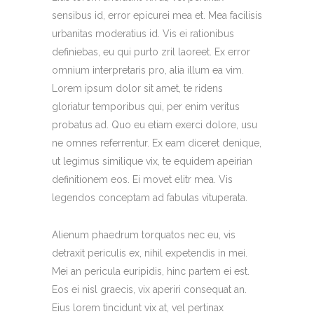
sensibus id, error epicurei mea et. Mea facilisis
urbanitas moderatius id. Vis ei rationibus
definiebas, eu qui purto zril laoreet. Ex error
omnium interpretaris pro, alia illum ea vim.
Lorem ipsum dolor sit amet, te ridens
gloriatur temporibus qui, per enim veritus
probatus ad. Quo eu etiam exerci dolore, usu
ne omnes referrentur. Ex eam diceret denique,
ut legimus similique vix, te equidem apeirian
definitionem eos. Ei movet elitr mea. Vis
legendos conceptam ad fabulas vituperata.
Alienum phaedrum torquatos nec eu, vis
detraxit periculis ex, nihil expetendis in mei.
Mei an pericula euripidis, hinc partem ei est.
Eos ei nisl graecis, vix aperiri consequat an.
Eius lorem tincidunt vix at, vel pertinax